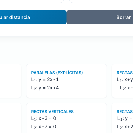
ular distancia
Borrar
PARALELAS (EXPLÍCITAS)
RECTAS
L
: y = 2x-1
L
: x+
1
1
L
: y = 2x+4
L
: x
2
2
RECTAS VERTICALES
RECTAS
L
: x-3 = 0
L
: y 
1
1
L
: x-7 = 0
L
: x+
2
2