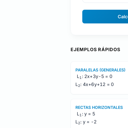
Calc
EJEMPLOS RÁPIDOS
PARALELAS (GENERALES)
L
: 2x+3y-5 = 0
1
L
: 4x+6y+12 = 0
2
RECTAS HORIZONTALES
L
: y = 5
1
L
: y = -2
2