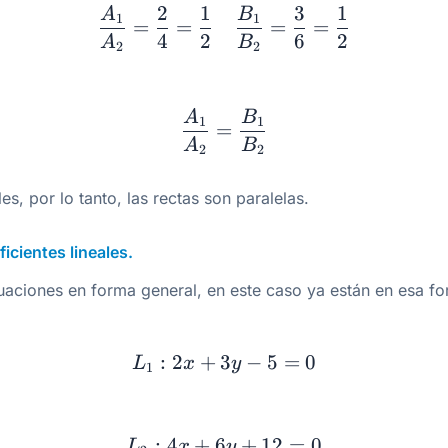
\dfrac{A_1}{A_2} = \d
2
1
3
1
A
B
1
1
=
=
=
=
4
2
6
2
A
B
2
2
\dfrac{A_1}{A_2} = \
A
B
1
1
=
A
B
2
2
es, por lo tanto, las rectas son paralelas.
ficientes lineales.
ciones en forma general, en este caso ya están en esa fo
L_1: 2x+ 3y- 5 = 0
:
2
+
3
−
5
=
0
L
x
y
1
L_2: 4x+ 6y+ 12 = 0
:
4
+
6
+
12
=
0
L
x
y