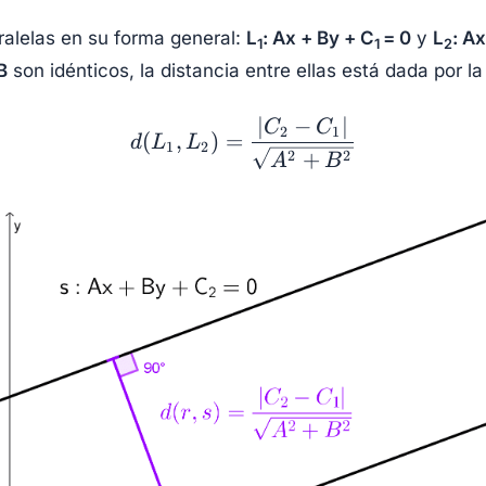
ralelas en su forma general:
L
: Ax + By + C
= 0
y
L
: A
1
1
2
B
son idénticos, la distancia entre ellas está dada por la
d(L_1,
∣
−
∣
C
C
2
1
(
,
)
=
d
L
L
L_2)=\dfrac{|C_2-
1
2
+
2
2
A
B
C_1|}
{\sqrt{A^2+B^2}}