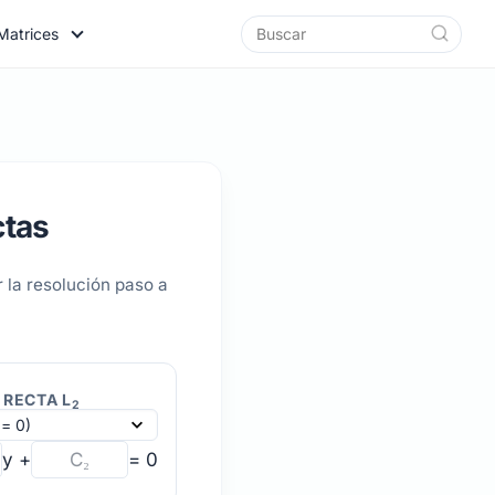
Matrices
ctas
 la resolución paso a
 RECTA L
2
y +
= 0