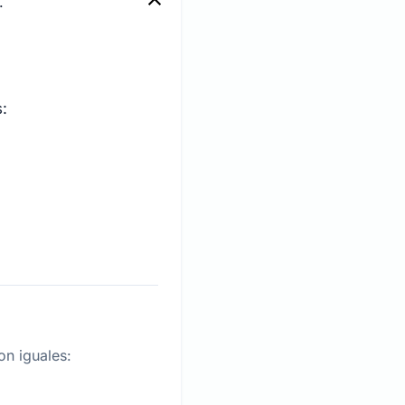
.
:
}}{13} \approx 3.05
on iguales: