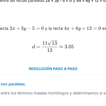
 entre las rectas paralelas
2x + 3y - 5 = 0
y
4x + 6y + 12 = 0
2x+
4x+
2
+
3
−
5
=
0
4
+
6
+
12
=
0
 recta
y la recta
es
x
y
x
y
3y-
6y+
5 =
12
d = \dfrac{11\sqrt{13
11
13
0
= 0
=
≈
3.05
d
13
RESOLUCIÓN PASO A PASO
s son paralelas.
 entre los términos lineales homólogos y determinamos si s