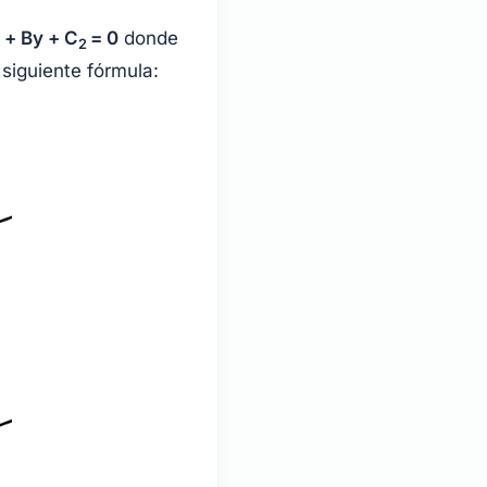
x + By + C
= 0
donde
2
 siguiente fórmula: