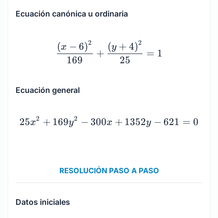
Ecuación canónica u ordinaria
\dfrac{\left(x - 6\righ
2
2
(
−
6
)
(
+
4
)
x
y
+
=
1
169
25
Ecuación general
25x^2 + 169y^2 - 300x +
2
2
25
+
169
−
300
+
1352
−
621
=
0
x
y
x
y
RESOLUCIÓN PASO A PASO
Datos iniciales