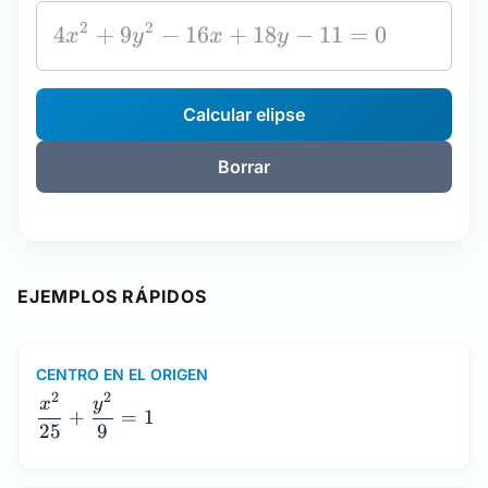
Calcular elipse
Borrar
EJEMPLOS RÁPIDOS
CENTRO EN EL ORIGEN
\dfrac{x^2}
2
2
x
y
+
=
1
{25} +
25
9
\dfrac{y^2}
{9} = 1