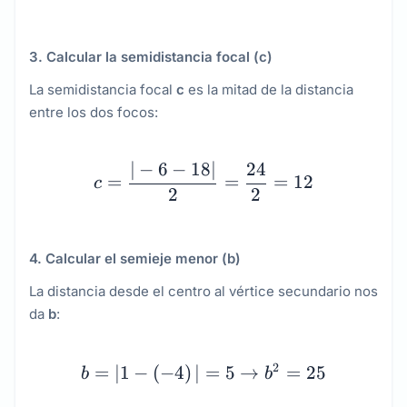
3. Calcular la semidistancia focal (c)
La semidistancia focal
c
es la mitad de la distancia
entre los dos focos:
c = \dfrac{|-6 - 18|}{2
∣
−
6
−
18∣
24
=
=
=
12
c
2
2
4. Calcular el semieje menor (b)
La distancia desde el centro al vértice secundario nos
da
b
:
b = |1 - \left(-4\right)|
2
=
∣1
−
(
−
4
)
∣
=
5
→
=
25
b
b