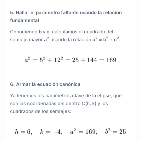
5. Hallar el parámetro faltante usando la relación
fundamental
Conociendo
b
y
c
, calculamos el cuadrado del
2
2
2
2
semieje mayor
a
usando la relación
a
= b
+ c
:
a^2 = 5^2 + 12^2 = 25 
2
2
2
=
5
+
1
2
=
25
+
144
=
169
a
6. Armar la ecuación canónica
Ya tenemos los parámetros clave de la elipse, que
son las coordenadas del centro C(h, k) y los
cuadrados de los semiejes:
h = 6, \quad k = -4, \q
2
2
=
6
,
=
−
4
,
=
169
,
=
25
h
k
a
b