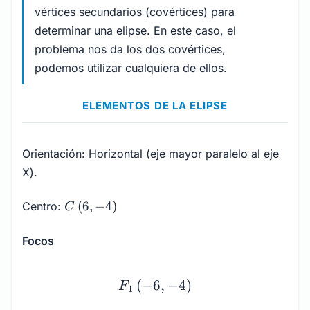
vértices secundarios (covértices) para
determinar una elipse. En este caso, el
problema nos da los dos covértices,
podemos utilizar cualquiera de ellos.
ELEMENTOS DE LA ELIPSE
Orientación: Horizontal (eje mayor paralelo al eje
X).
C
(
6
,
−
4
)
Centro:
C
\left(6,
-4\right)
Focos
\begin{array}{l} F_1 \le
(
−
6
,
−
4
)
F
1