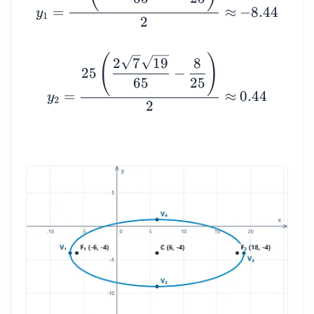
=
≈
−
8.44
y
1
2
(
)
2
7
19
8
25
−
65
25
=
≈
0.44
y
2
2