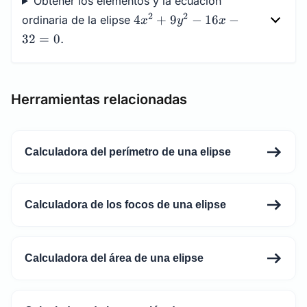
Obtener los elementos y la ecuación
4x^2+9y^2-
2
2
4
+
9
−
16
−
ordinaria de la elipse
x
y
x
16x-32=0.
32
=
0.
Herramientas relacionadas
Calculadora del perímetro de una elipse
Calculadora de los focos de una elipse
Calculadora del área de una elipse