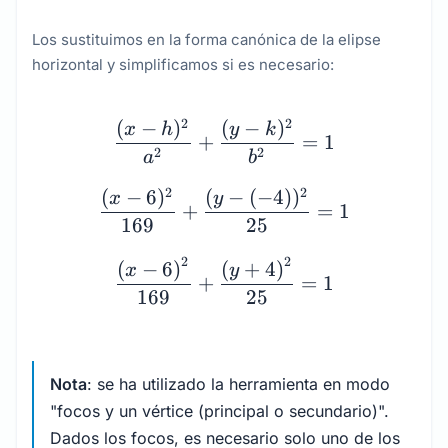
Los sustituimos en la forma canónica de la elipse
horizontal y simplificamos si es necesario:
\begin{array}{c} \dfrac
2
2
(
−
)
(
−
)
x
h
y
k
+
=
1
2
2
a
b
2
2
(
−
6
)
(
−
(
−
4
)
)
x
y
+
=
1
169
25
2
2
(
−
6
)
(
+
4
)
x
y
+
=
1
169
25
Nota
: se ha utilizado la herramienta en modo
"focos y un vértice (principal o secundario)".
Dados los focos, es necesario solo uno de los