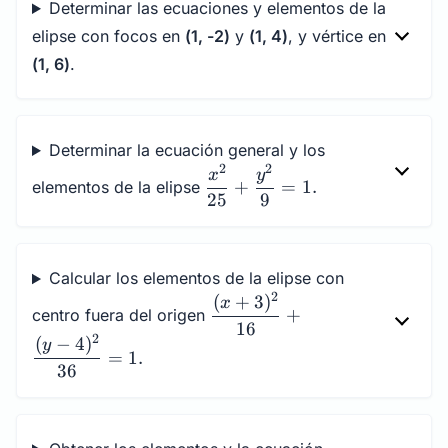
Determinar las ecuaciones y elementos de la
elipse con focos en
(1, -2)
y
(1, 4)
, y vértice en
(1, 6)
.
Determinar la ecuación general y los
2
2
\dfrac{x^2}
x
y
+
=
1.
elementos de la elipse
{25} +
25
9
\dfrac{y^2}
{9} = 1.
Calcular los elementos de la elipse con
2
(
+
3
)
\dfrac{(x+3)^2}
x
+
centro fuera del origen
{16}+\dfrac{(y-
16
2
(
−
4
)
y
4)^2}{36}=1.
=
1.
36