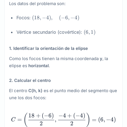
Los datos del problema son:
(18,
(
18
,
−
4
)
,
(
−
6
,
−
4
)
Focos:
-4),
\quad
(6,
(
6
,
1
)
Vértice secundario (covértice):
(-6,
1)
-4)
1. Identificar la orientación de la elipse
Como los focos tienen la misma coordenada
y
, la
elipse es
horizontal
.
2. Calcular el centro
El centro
C(h, k)
es el punto medio del segmento que
une los dos focos:
C = \left(\dfrac{18 + \l
18
+
(
−
6
)
−
4
+
(
−
4
)
(
)
=
,
=
(
6
,
−
4
)
C
2
2