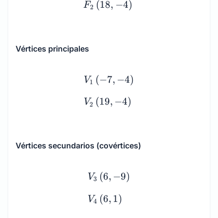
(
18
,
−
4
)
F
2
Vértices principales
\begin{array}{l} V_1 \le
(
−
7
,
−
4
)
V
1
(
19
,
−
4
)
V
2
Vértices secundarios (covértices)
\begin{array}{l} V_3 \le
(
6
,
−
9
)
V
3
(
6
,
1
)
V
4