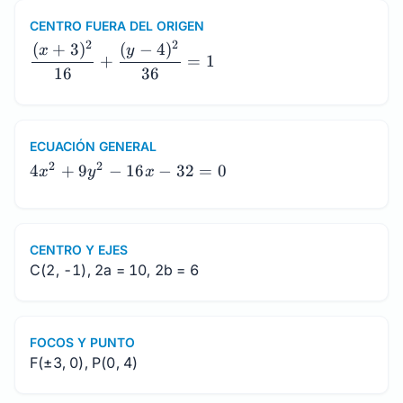
CENTRO FUERA DEL ORIGEN
\dfrac{(x+3)^2}
2
2
(
+
3
)
(
−
4
)
x
y
+
=
1
{16}+\dfrac{(y-
16
36
4)^2}{36}=1
ECUACIÓN GENERAL
4x^2+9y^2-
2
2
4
+
9
−
16
−
32
=
0
x
y
x
16x-32=0
CENTRO Y EJES
C(2, -1), 2a = 10, 2b = 6
FOCOS Y PUNTO
F(±3, 0), P(0, 4)