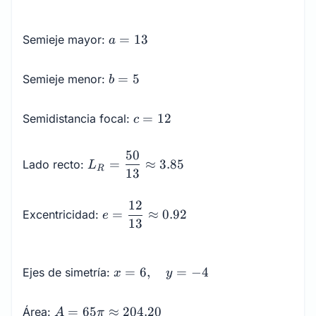
a
=
13
Semieje mayor:
a
=
13
b
=
5
Semieje menor:
b
=
5
c
=
12
Semidistancia focal:
c
=
12
L_R =
50
=
≈
3.85
Lado recto:
L
\dfrac{50}
R
13
{13}
\approx
e =
12
=
≈
0.92
Excentricidad:
e
3.85
\dfrac{12}
13
{13}
\approx
x = 6,
0.92
=
6
,
=
−
4
Ejes de simetría:
x
y
\quad
y = -4
A = 65
=
65
≈
204.20
Área:
A
π