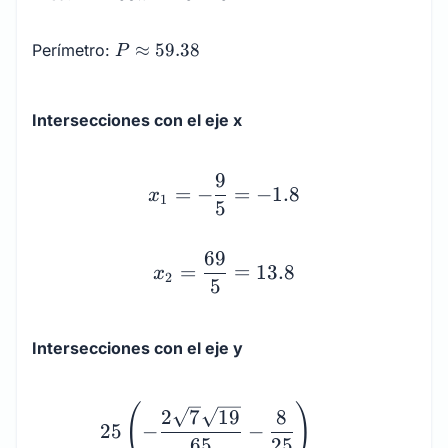
\pi
\approx
P
≈
59.38
Perímetro:
P
204.20
\approx
59.38
Intersecciones con el eje x
x_1 = -\dfrac{9}{5} = -
9
=
−
=
−
1.8
x
1
5
69
=
=
13.8
x
2
5
Intersecciones con el eje y
y_1 = \dfrac{25\left(-\
(
)
2
7
19
8
25
−
−
65
25