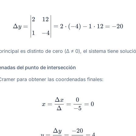
\Delta y = \begin{vmatri
2
12
Δ
=
=
2
⋅
(
−
4
)
−
1
⋅
12
=
−
20
y
1
−
4
incipal es distinto de cero (Δ ≠ 0), el sistema tiene soluci
enadas del punto de intersección
Cramer para obtener las coordenadas finales:
x = \dfrac{\Delta x}{\
Δ
0
x
=
=
=
0
x
Δ
−
5
y = \dfrac{\Delta y}{\
Δ
−
20
y
=
=
=
4
y