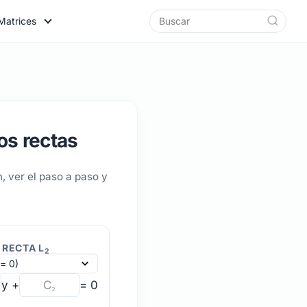
Matrices
os rectas
, ver el paso a paso y
 RECTA L
2
y +
= 0