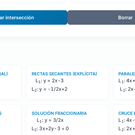
ar intersección
Borrar
RAL)
RECTAS SECANTES (EXPLÍCITA)
PARALE
L
: y = 2x-3
L
: 4x
1
1
L
: y = -1/2x+2
L
: 2
2
2
S
SOLUCIÓN FRACCIONARIA
CRUCE 
L
: y = 3/2x
L
: 4x
1
1
L
: 3x+2y-3 = 0
L
: 2x
2
2