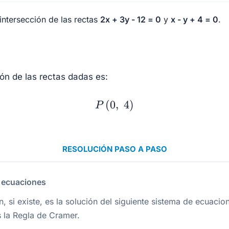
 intersección de las rectas
2x + 3y - 12 = 0
y
x - y + 4 = 0
.
ión de las rectas dadas es:
P\left(0, \; 4\right)
(
0
,
4
)
P
RESOLUCIÓN PASO A PASO
e ecuaciones
n, si existe, es la solución del siguiente sistema de ecuacio
s la Regla de Cramer.