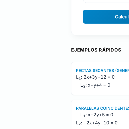
Calcul
EJEMPLOS RÁPIDOS
RECTAS SECANTES (GENE
L
: 2x+3y-12 = 0
1
L
: x-y+4 = 0
2
PARALELAS COINCIDENTE
L
: x-2y+5 = 0
1
L
: -2x+4y-10 = 0
2