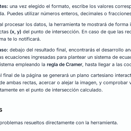
tes:
una vez elegido el formato, escribe los valores corres
a. Puedes utilizar números enteros, decimales o fracciones
al procesar los datos, la herramienta te mostrará de forma
actas
(x, y)
del punto de intersección. En caso de que las rec
ma te lo notificará.
aso:
debajo del resultado final, encontrarás el desarrollo an
as ecuaciones ingresadas para plantear un sistema de ecuac
 sistema empleando la
regla de Cramer
, hasta llegar a las c
l final de la página se generará un plano cartesiano interac
o de ambas rectas, acercar o alejar la imagen, y comproba
ctamente en el punto de intersección calculado.
s
problemas resueltos directamente con la herramienta.